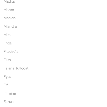
Madita
Maren
Matilda
Miandra
Mira
Frida
Filadelfia
Fliss
Fajana Tüllcoat
Fylis
Fifi
Firmina
Fazuro