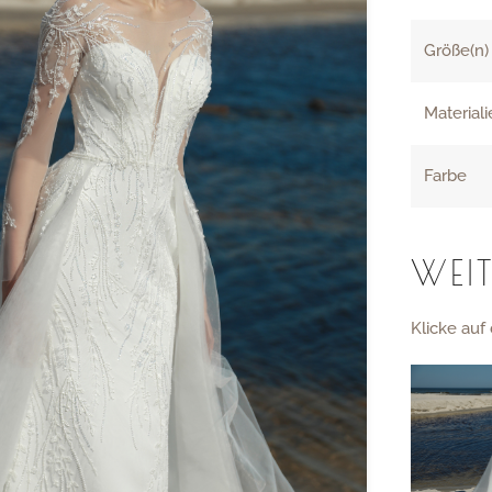
Größe(n)
Material
Farbe
WEIT
Klicke auf 