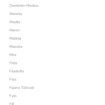
Zweiteiler Medina
Mariella
Madita
Maren
Matilda
Miandra
Mira
Frida
Filadelfia
Fliss
Fajana Tüllcoat
Fylis
Fifi