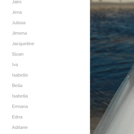
Jairo
Jena
Julissa
Jimena
Jacqueline
Sloan
Iva
Isabelle
Bella
Isabella
Ermana
Edna
Adriane