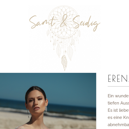
ERE
Ein wunder
tiefen Aus
Es ist lieb
es eine Kn
abnehmbar