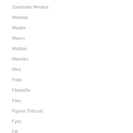
Zweiteiler Medina
Mariella
Madita
Maren
Matilda
Miandra
Mira
Frida
Filadelfia
Fliss
Fajana Tüllcoat
Fylis
Fifi