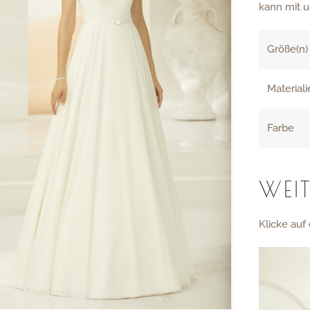
kann mit 
Größe(n)
Material
Farbe
WEIT
Klicke auf 